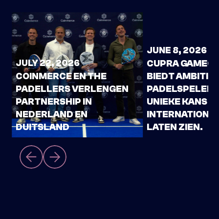
JUNE 8, 2026
JULY 22, 2026
CUPRA GAMEC
COINMERCE EN THE
BIEDT AMBITIE
T
PADELLERS VERLENGEN
PADELSPELERS
L
PARTNERSHIP IN
UNIEKE KANS O
NEDERLAND EN
INTERNATIONA
DUITSLAND
LATEN ZIEN.