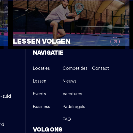
LESSEN VOLGEN
NAVIGATIE
d
Locaties
Competities
Contact
Lessen
Nieuws
Events
Vacatures
-zuid
Business
Padelregels
FAQ
rd
VOLG ONS