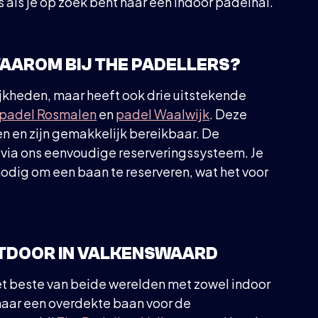
s als je op zoek bent naar een indoor padelhal.
WAAROM BIJ THE PADELLERS?
ijkheden, maar heeft ook drie uitstekende
padel Rosmalen
en
padel Waalwijk
. Deze
n en zijn gemakkelijk bereikbaar. De
via ons eenvoudige reserveringssysteem. Je
ig om een baan te reserveren, wat het voor
UTDOOR IN VALKENSWAARD
et beste van beide werelden met zowel indoor
 naar een overdekte baan voor de