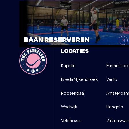
BAAN RESERVEREN
LOCATIES
Kapelle
Emmeloor
Breda Mijkenbroek
Venlo
Roosendaal
Amsterdam
Waalwijk
Hengelo
Veldhoven
Valkenswaa