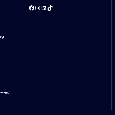
eg
-west