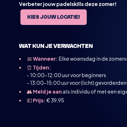
Verbeter jouw padelskills deze zomer!
KIES JOUW LOCATIE!
WAT KUN JE VERWACHTEN
📅
Wanneer:
Elke woensdag in de zomerv
⏰
Tijden:
- 10:00–12:00 uur voor beginners
- 13:00–15:00 uur voor (licht) gevorderden
👥
Meld je aan
als individu of met een ei
💶
Prijs:
€ 39,95