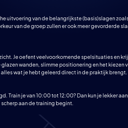
sche uitvoering van de belangrijkste (basis)slagen zoa
orkeur van de groep zullen er ook meer gevorderde sl
nzicht. Je oefent veelvoorkomende spelsituaties en kr
glazen wanden, slimme positionering en het kiezen va
alles wat je hebt geleerd direct in de praktijk brengt.
d. Train je van 10:00 tot 12:00? Dan kun je lekker aa
e scherp aan de training begint.