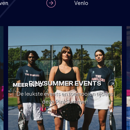
ven
Venlo
PINKSUMMER EVENTS
MEER INFO
De leukste events en toernooien tijdens
deze PinkSummer!