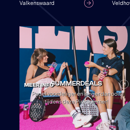
Valkenswaard
Veldho
SUMMERDEALS
MEER INFO
Padel voordeliger en langer dan ooit
tijdens deze PinkSummer!