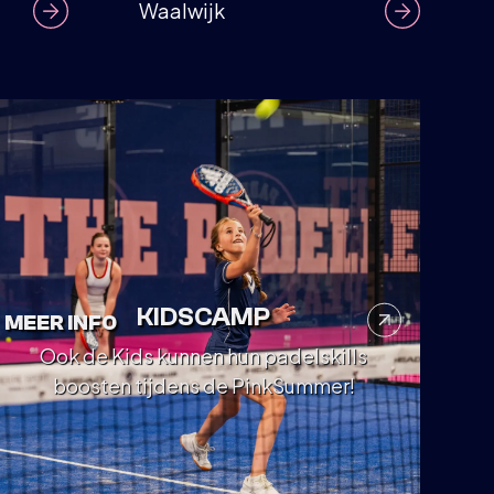
Waalwijk
KIDSCAMP
MEER INFO
Ook de Kids kunnen hun padelskills
boosten tijdens de PinkSummer!