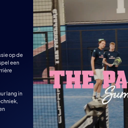
sie op de
spel een
rrière
ur lang in
echniek,
een