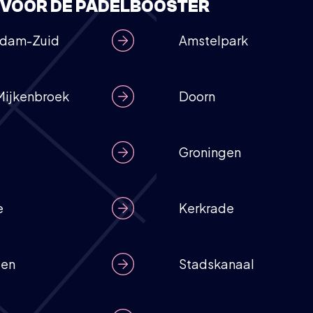
E VOOR DE PADELBOOSTER
rdam-Zuid
Amstelpark
Mijkenbroek
Doorn
Groningen
e
Kerkrade
len
Stadskanaal