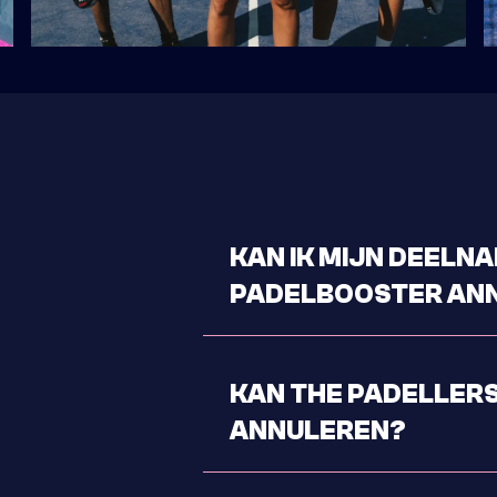
KAN IK MIJN DEELN
PADELBOOSTER AN
Ja, je kunt je deelname tot 
KAN THE PADELLER
ANNULEREN?
Ja, The Padellers kan een Pa