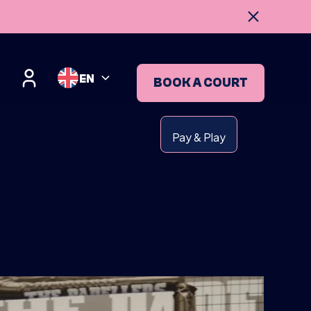
EN
BOOK A COURT
Pay & Play