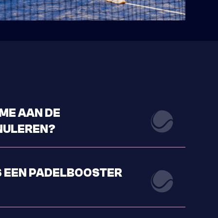
AME AAN DE
NULEREN?
48 uur vóór aanvang annuleren.
S EEN PADELBOOSTER
delbooster tot 48 uur vóór aanvang