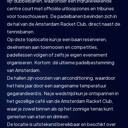
vijf dubbelbanen, waaronder een indrukwekkende
centre court met officiële uitloopzones en tribunes
voor toeschouwers. De padelbanen bevinden zich in
de hal van de Amsterdam Racket Club, direct naast de
tennisbanen.
Op deze toplocatie kun je een baan reserveren,
deelnemen aan toernooien en competities,
padellessen volgen of zelfs je eigen evenement
organiseren. Kortom: dé ultieme padelbestemming
van Amsterdam.
De hallen zijn voorzien van airconditioning, waardoor
het hele jaar door een aangename temperatuur
gegarandeerd is. Na je wedstrijd kun je ontspannen in
het gezellige café van de Amsterdam Racket Club,
waar je zowel binnen als op het zonnige terras kunt
genieten van eten en drinken.
De locatie is uitstekend bereikbaar en beschikt over