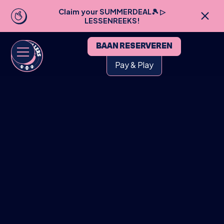
This is some text inside of a div block.
Claim your SUMMERDEAL🎾 ▷
LESSENREEKS!
BAAN RESERVEREN
Pay & Play