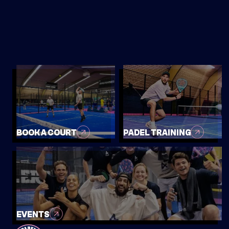
MAY
MOVE UP MOVE DOWN BEGINNERS -
LICHT GEVORDERD
10:00-12:00
SIGN UP
INFO
BOOK A COURT
PADEL TRAINING
SATURDAY
24
MAY
EVENTS