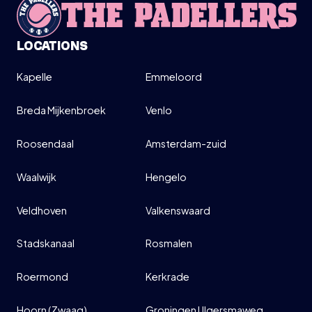
MOVE UP MOVE DOWN (LICHT
GEVORDERD - GEVORDERD)
LOCATIONS
10:00-12:00
Kapelle
Emmeloord
SIGN UP
Breda Mijkenbroek
Venlo
INFO
Roosendaal
Amsterdam-zuid
Waalwijk
Hengelo
Veldhoven
Valkenswaard
Stadskanaal
Rosmalen
Roermond
Kerkrade
Hoorn (Zwaag)
Groningen Ulgersmaweg