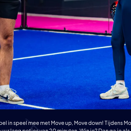
koppel in speel mee met Move up, Move down! Tijdens M
 uur lang potjes van 20 minuten. Win je? Dan ga je als