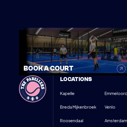
SATURDAY
MOVE UP M
24
10:00-12
SIGN UP
MAY
BOOK A COURT
LOCATIONS
Kapelle
Emmeloor
Breda Mijkenbroek
Venlo
Roosendaal
Amsterdam