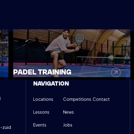
OVE DOWN (LICHT GEVORDERD - GEVORDERD)
:00
INFO
PADEL TRAINING
NAVIGATION
d
Locations
Competitions
Contact
Lessons
News
Events
Jobs
-zuid