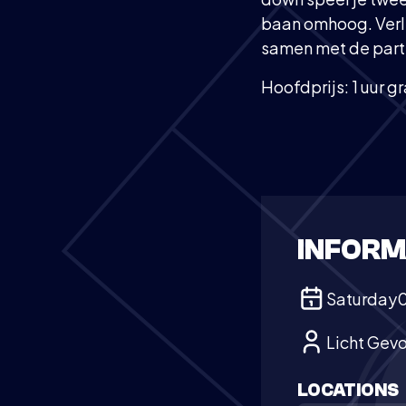
baan omhoog. Verli
samen met de partn
Hoofdprijs: 1 uur g
INFORM
Saturday
Licht Gev
LOCATIONS