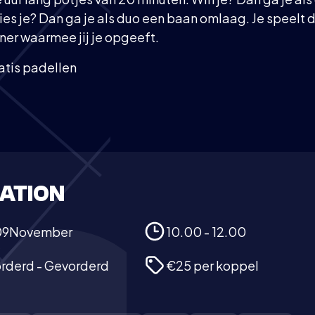
es je? Dan ga je als duo een baan omlaag. Je speelt d
er waarmee jij je opgeeft.
ratis padellen
ATION
09
November
10.00 - 12.00
orderd - Gevorderd
€25 per koppel