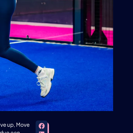
ove up, Move
 duo een