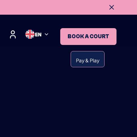
EN
BOOK A COURT
Pay & Play