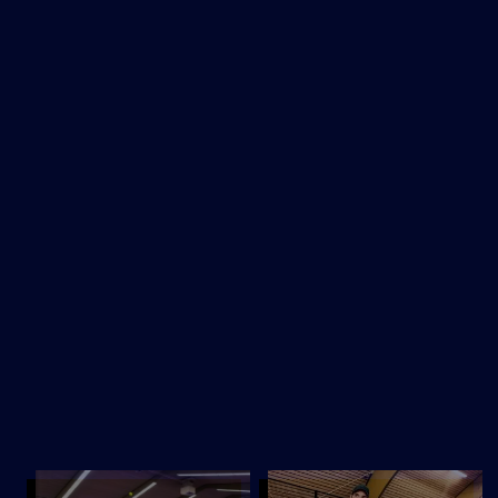
10:00-12:00
SIGN UP
INFO
THURSDAY
29
MAY
MOVE UP MOVE DOWN BEGINNERS -
LICHT GEVORDERD
10:00-12:00