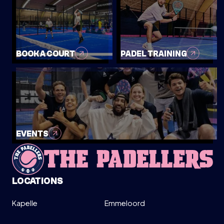
SIGN UP
INFO
BOOK A COURT
PADEL TRAINING
SATURDAY
24
MAY
EVENTS
MOVE UP MOVE DOWN (LICHT
GEVORDERD - GEVORDERD)
LOCATIONS
10:00-12:00
Kapelle
Emmeloord
SIGN UP