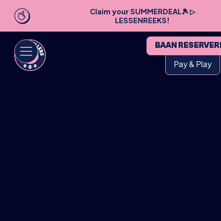
Claim your SUMMERDEAL🎾 ▷
LESSENREEKS!
BAAN RESERVER
Pay & Play
HOME