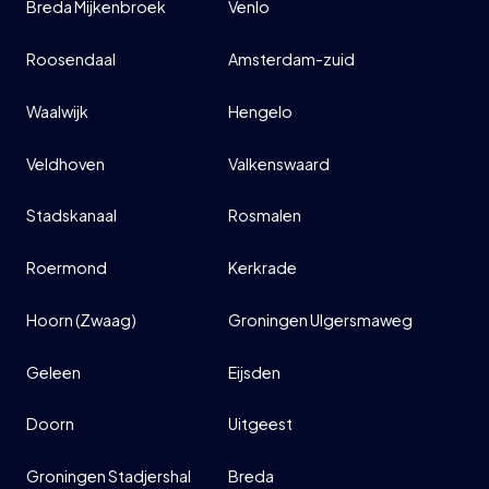
Breda Mijkenbroek
Venlo
INFO
Roosendaal
Amsterdam-zuid
Waalwijk
Hengelo
Veldhoven
Valkenswaard
Stadskanaal
Rosmalen
Roermond
Kerkrade
Hoorn (Zwaag)
Groningen Ulgersmaweg
Geleen
Eijsden
Doorn
Uitgeest
Groningen Stadjershal
Breda