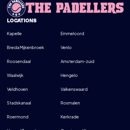
MOVE UP MOVE DOWN (LICHT
GEVORDERD - GEVORDERD)
LOCATIONS
10:00-12:00
Kapelle
Emmeloord
SIGN UP
Breda Mijkenbroek
Venlo
INFO
Roosendaal
Amsterdam-zuid
Waalwijk
Hengelo
Veldhoven
Valkenswaard
Stadskanaal
Rosmalen
Roermond
Kerkrade