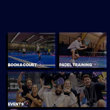
MAY
MOVE UP MOVE DOWN BEGINNERS -
LICHT GEVORDERD
10:00-12:00
SIGN UP
INFO
BOOK A COURT
PADEL TRAINING
SATURDAY
24
MAY
EVENTS