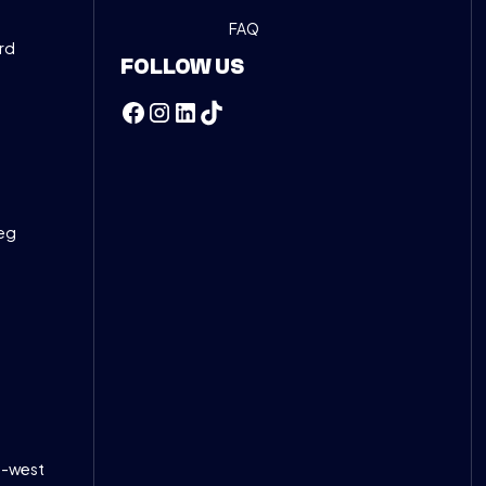
FAQ
rd
FOLLOW US
eg
-west