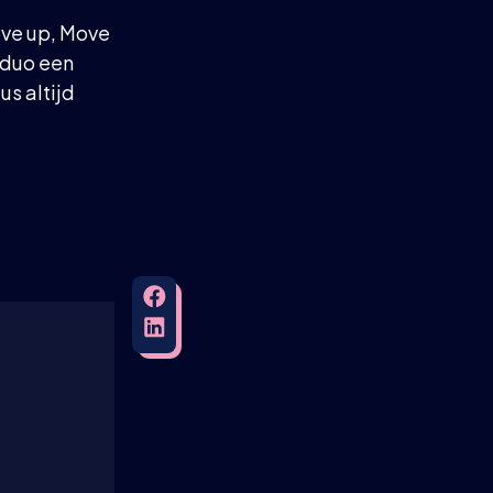
ove up, Move
 duo een
us altijd