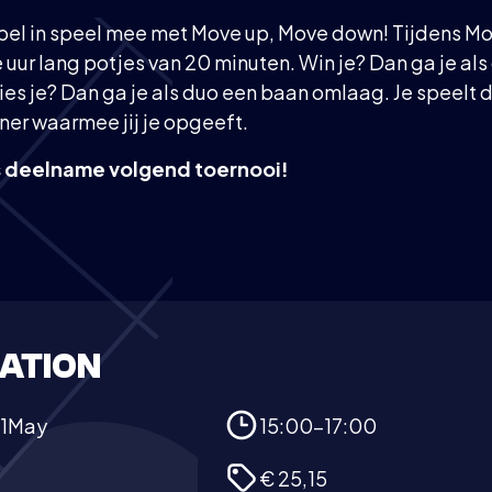
koppel in speel mee met Move up, Move down! Tijdens M
 uur lang potjes van 20 minuten. Win je? Dan ga je als
es je? Dan ga je als duo een baan omlaag. Je speelt d
er waarmee jij je opgeeft.
s deelname volgend toernooi!
ATION
1
May
15:00-17:00
€ 25,15