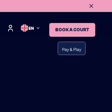
EN
BOOK A COURT
Pay & Play