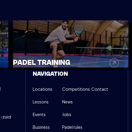
OVE DOWN (LICHT GEVORDERD - GEVORDERD)
:00
INFO
PADEL TRAINING
NAVIGATION
d
Locations
Competitions
Contact
Lessons
News
Events
Jobs
-zuid
Business
Padel rules