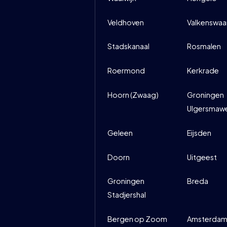
Veldhoven
Valkenswaa
Stadskanaal
Rosmalen
Roermond
Kerkrade
Hoorn (Zwaag)
Groningen
Ulgersmaw
Geleen
Eijsden
Doorn
Uitgeest
Groningen
Breda
Stadjershal
Bergen op Zoom
Amsterdam