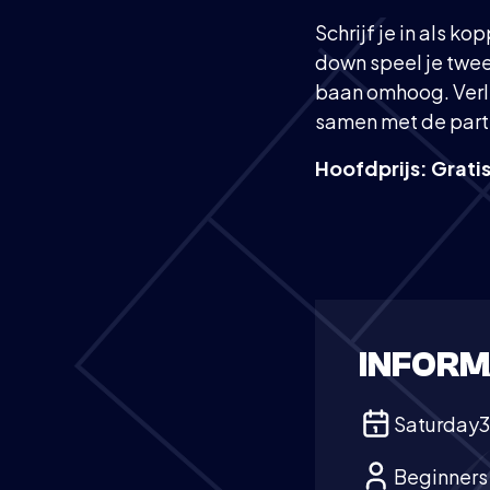
Schrijf je in als 
down speel je twee
baan omhoog. Verli
samen met de partn
Hoofdprijs: Grati
INFORM
Saturday
3
Beginners