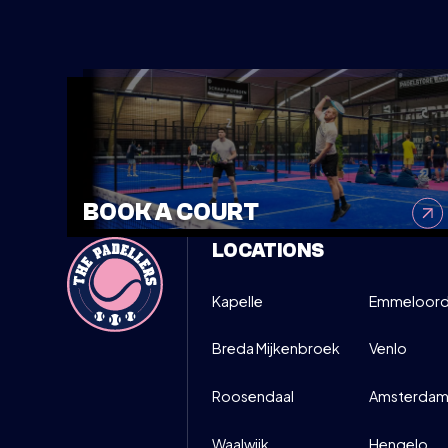
SATURDAY
MOVE UP M
24
10:00-12
SIGN UP
MAY
BOOK A COURT
LOCATIONS
Kapelle
Emmeloor
Breda Mijkenbroek
Venlo
Roosendaal
Amsterdam
Waalwijk
Hengelo