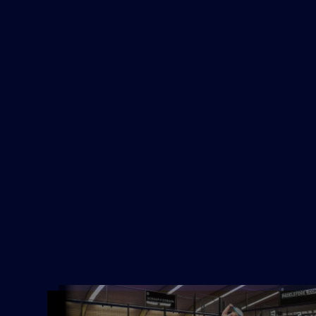
DIRECT I
MAART
WOENSDAG
PADELCLINI
19
15:00-16:
DIRECT I
MAART
WOENSDAG
PADELCLINI
15:00-16: