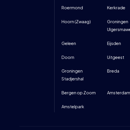
Roermond
Kerkrade
Hoorn (Zwaag)
Groningen
Ulgersmaw
Geleen
Eijsden
Doorn
Uitgeest
Groningen
Breda
Stadjershal
Bergen op Zoom
Amsterdam
Amstelpark