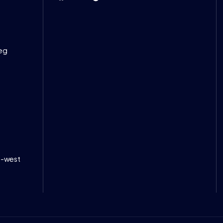
eg
-west