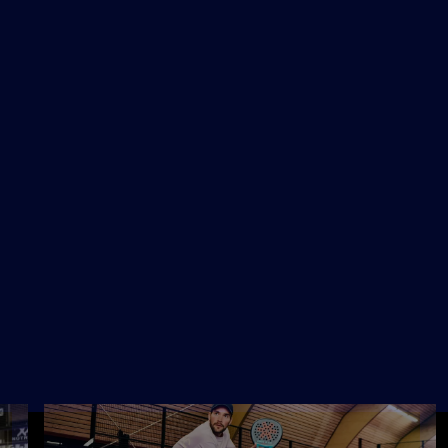
NSCHRIJVEN
INFO
C OUDER & KIND - BEGINNER
30
NSCHRIJVEN
INFO
C OUDER & KIND - BEGINNER
30