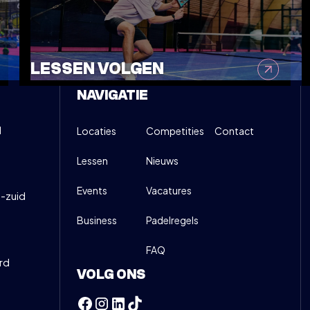
NSCHRIJVEN
INFO
LESSEN VOLGEN
NAVIGATIE
d
Locaties
Competities
Contact
Lessen
Nieuws
Events
Vacatures
-zuid
Business
Padelregels
FAQ
rd
VOLG ONS