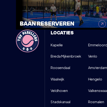
12
DIRECT I
MAART
BAAN RESERVEREN
LOCATIES
Kapelle
Emmeloor
Breda Mijkenbroek
Venlo
Roosendaal
Amsterdam
Waalwijk
Hengelo
Veldhoven
Valkenswaa
Stadskanaal
Rosmalen