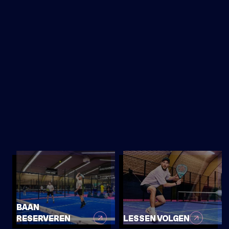
INFO
WOENSDAG
19
MAART
PADELCLINIC OUDER & KIND - BEGINNER
15:00-16:30
DIRECT INSCHRIJVEN
INFO
BAAN
RESERVEREN
LESSEN VOLGEN