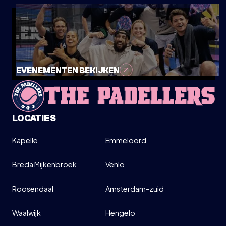
WOENSDAG
5
MAART
EVENEMENTEN BEKIJKEN
PADELCLINIC OUDER & KIND - BEGINNER
15:00-16:30
LOCATIES
DIRECT INSCHRIJVEN
Kapelle
Emmeloord
INFO
Breda Mijkenbroek
Venlo
Roosendaal
Amsterdam-zuid
Waalwijk
Hengelo