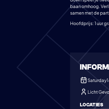
baan omhoog. Verli
samen met de partn
Hoofdprijs: 1 uur g
INFORM
Saturday
1
Licht Gev
LOCATIES