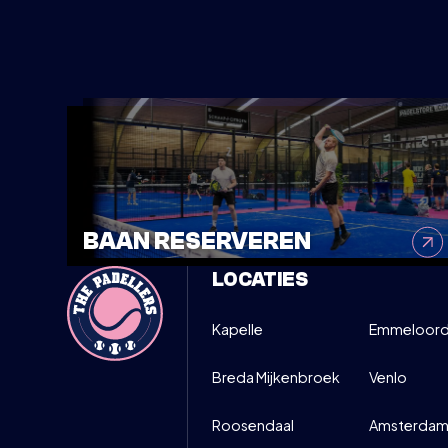
WOENSDAG
PADELCLINI
12
15:00-16:
DIRECT I
MAART
BAAN RESERVEREN
LOCATIES
Kapelle
Emmeloor
Breda Mijkenbroek
Venlo
Roosendaal
Amsterdam