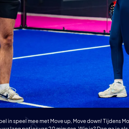
koppel in speel mee met Move up, Move down! Tijdens M
 uur lang potjes van 20 minuten. Win je? Dan ga je als