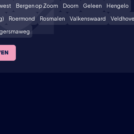
west
Bergen op Zoom
Doorn
Geleen
Hengelo
g)
Roermond
Rosmalen
Valkenswaard
Veldhov
lgersmaweg
VEN