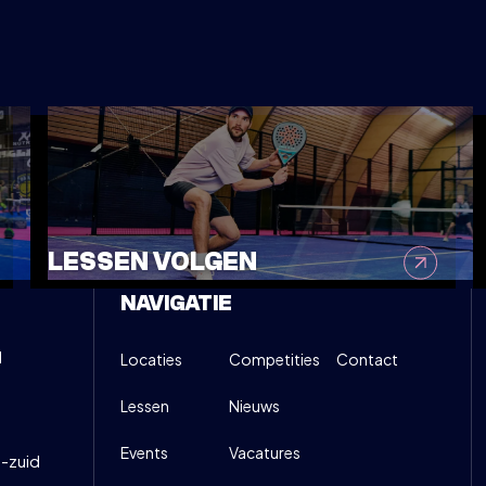
C OUDER & KIND - BEGINNER
30
NSCHRIJVEN
INFO
LESSEN VOLGEN
NAVIGATIE
d
Locaties
Competities
Contact
Lessen
Nieuws
Events
Vacatures
-zuid