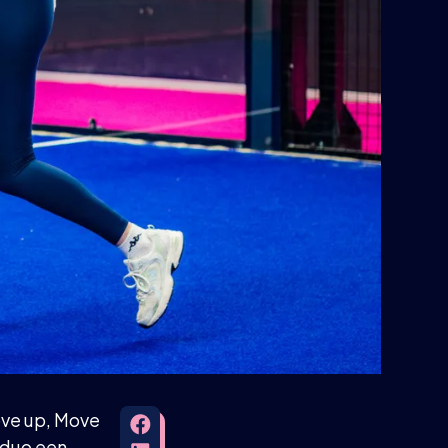
ove up, Move
 duo een