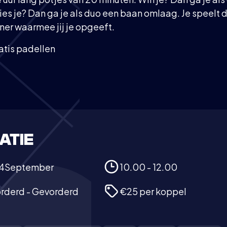
es je? Dan ga je als duo een baan omlaag. Je speelt d
er waarmee jij je opgeeft.
ratis padellen
ATIE
4
September
10.00 - 12.00
orderd - Gevorderd
€25 per koppel