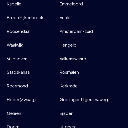
Kapelle
Emmeloord
INFO
Breda Mijkenbroek
Venlo
Roosendaal
Amsterdam-zuid
Waalwijk
Hengelo
Veldhoven
Valkenswaard
Stadskanaal
Rosmalen
Roermond
Kerkrade
Hoorn (Zwaag)
Groningen Ulgersmaweg
Geleen
Eijsden
Doorn
Uitgeest