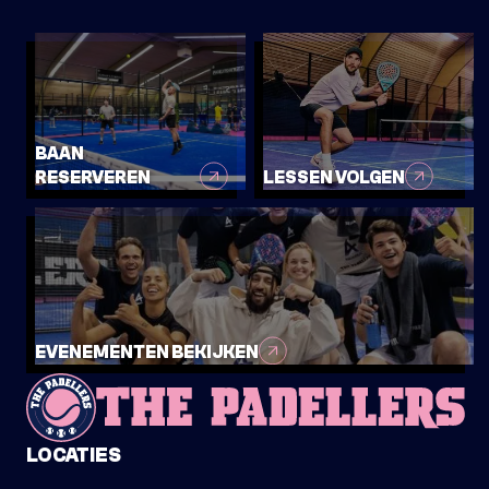
15:00-16:30
DIRECT INSCHRIJVEN
INFO
BAAN
RESERVEREN
LESSEN VOLGEN
WOENSDAG
12
MAART
EVENEMENTEN BEKIJKEN
PADELCLINIC OUDER & KIND - BEGINNER
15:00-16:30
LOCATIES
DIRECT INSCHRIJVEN