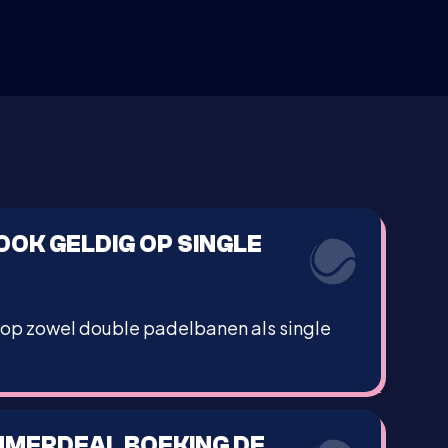
OOK GELDIG OP SINGLE
 op zowel double padelbanen als single
MMERDEAL BOEKING DE