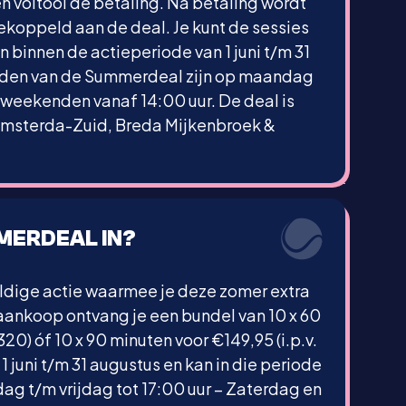
en voltooi de betaling. Na betaling wordt
koppeld aan de deal. Je kunt de sessies
n binnen de actieperiode van 1 juni t/m 31
ijden van de Summerdeal zijn op maandag
n weekenden vanaf 14:00 uur. De deal is
 Amsterda-Zuid, Breda Mijkenbroek &
MERDEAL IN?
dige actie waarmee je deze zomer extra
 aankoop ontvang je een bundel van 10 x 60
320) óf 10 x 90 minuten voor €149,95 (i.p.v.
1 juni t/m 31 augustus en kan in die periode
ag t/m vrijdag tot 17:00 uur – Zaterdag en