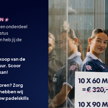
AN
☀️
r en onderdeel
ustus
n heb jij de
rkoop van de
uur. Scoor
kan!
oren? Zorg
 hebben wij
w padelskills