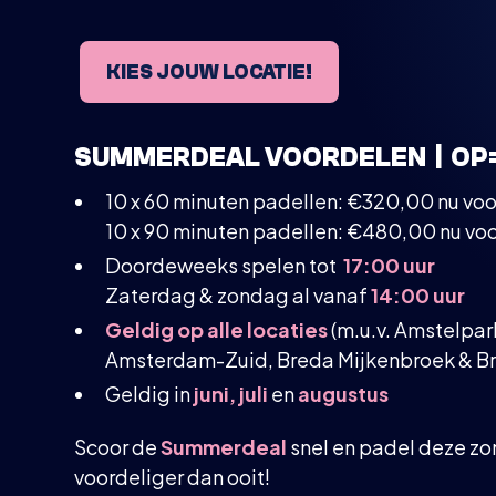
KIES JOUW LOCATIE!
SUMMERDEAL VOORDELEN | OP
10 x 60 minuten padellen:
€320,00
nu vo
10 x 90 minuten padellen: €480,00 nu vo
Doordeweeks spelen tot
17:00 uur
Zaterdag & zondag al vanaf
14:00 uur
Geldig op alle locaties
(m.u.v. Amstelpar
Amsterdam-Zuid, Breda Mijkenbroek & B
Geldig in
juni, juli
en
augustus
Scoor de
Summerdeal
snel en padel deze z
voordeliger dan ooit!