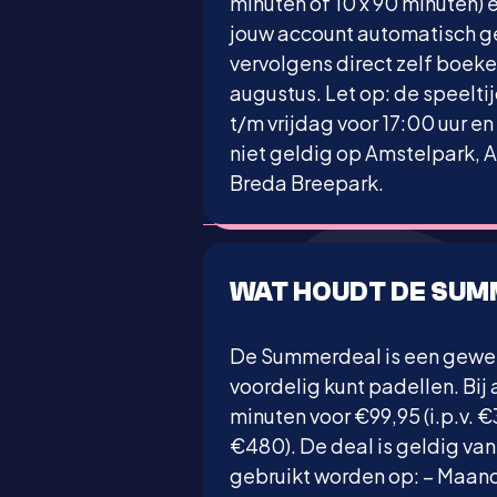
minuten of 10 x 90 minuten) 
jouw account automatisch ge
vervolgens direct zelf boeke
augustus. Let op: de speelt
t/m vrijdag voor 17:00 uur e
niet geldig op Amstelpark,
Breda Breepark.
WAT HOUDT DE SUM
De Summerdeal is een gewel
voordelig kunt padellen. Bij
minuten voor €99,95 (i.p.v. €
€480). De deal is geldig van 
gebruikt worden op: – Maand