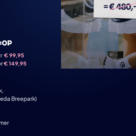
=OP
or
€ 99,95
or
€ 149,95
k,
reda Breepark)
omer