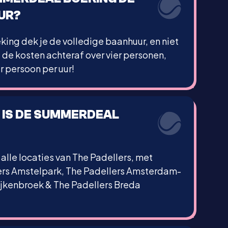
UR?
ing dek je de volledige baanhuur, en niet
e de kosten achteraf over vier personen,
r persoon per uur!
 IS DE SUMMERDEAL
lle locaties van The Padellers, met
ers Amstelpark, The Padellers Amsterdam-
ijkenbroek & The Padellers Breda